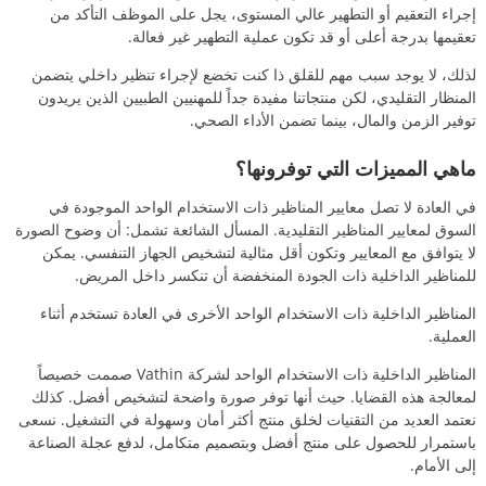
إجراء التعقيم أو التطهير عالي المستوى، يجل على الموظف التأكد من
تعقيمها بدرجة أعلى أو قد تكون عملية التطهير غير فعالة.
لذلك، لا يوجد سبب مهم للقلق ذا كنت تخضع لإجراء تنظير داخلي يتضمن
المنظار التقليدي، لكن منتجاتنا مفيدة جداً للمهنيين الطبيين الذين يريدون
توفير الزمن والمال، بينما تضمن الأداء الصحي.
ماهي المميزات التي توفرونها؟
في العادة لا تصل معايير المناظير ذات الاستخدام الواحد الموجودة في
السوق لمعايير المناظير التقليدية. المسأل الشائعة تشمل: أن وضوح الصورة
لا يتوافق مع المعايير وتكون أقل مثالية لتشخيص الجهاز التنفسي. يمكن
للمناظير الداخلية ذات الجودة المنخفضة أن تنكسر داخل المريض.
المناظير الداخلية ذات الاستخدام الواحد الأخرى في العادة تستخدم أثناء
العملية.
المناظير الداخلية ذات الاستخدام الواحد لشركة Vathin صممت خصيصاً
لمعالجة هذه القضايا. حيث أنها توفر صورة واضحة لتشخيص أفضل. كذلك
نعتمد العديد من التقنيات لخلق منتج أكثر أمان وسهولة في التشغيل. نسعى
باستمرار للحصول على منتج أفضل وبتصميم متكامل، لدفع عجلة الصناعة
إلى الأمام.