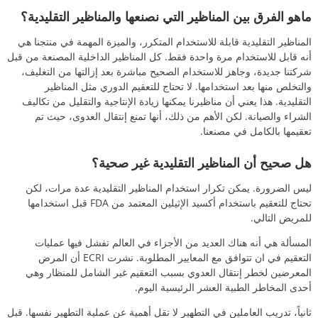
ماهو الفرق بين المناظير التي نصنعها والمناظير التقليدية؟
المناظير التقليدية قابلة للاستخدام المتكرر، والميزة المهمة في منتجنا هي
أنه قابل للاستخدام مرة واحدة فقط. كل المناظير الداخلية المصنعة من قبل
شركتنا جديدة، وجاهز للاستخدام الصحيح مباشرة بعد إزالتها من التغليف،
والتخلص منها بعد استخدامها. لا تحتاج للتعقيم الدوري مثل المناظير
التقليدية. هذا يعني أن مناظيرنا يمكنها زيادة الإنتاجية والتقليل من تكاليف
الشراء والصيانة. لكن الأهم من ذلك، أنها تمنع إنتقال العدوى، حيث تم
تعقيمها بالكامل في مصنعنا.
هل صحيح أن المناظير التقليدية غير صحية؟
ليس الضرورة. يمكن تكرار استخدام المناظير التقليدية عدة مرات، لكن
تحتاج للتعقيم باستخدام أكسيد الإثيلين المعتمد من FDA قبل استخدامها
للمريض التالي.
المسألة هي أنه هناك العديد من الأجزاء في العالم تفشل فيها عمليات
التعقيم في ان تتوافق مع المعايير المطلوبة. نشرت ECRI أن المرض
المعرضين لخطر إنتقال العدوي بسبب التعقيم غير الشامل للمنظار وهي
أحدى المخاطر الطبية العشر الرئيسية اليوم.
ثانياً، تدريب العاملين في التطهير لا تقل أهمية عن عملية التطهير نفسها. قبل